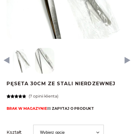
PĘSETA 30CM ZE STALI NIERDZEWNEJ
(
7
opinii klienta)
Oceniony
7
5.00
na 5
BRAK W MAGAZYNIE
ZAPYTAJ O PRODUKT
na
podstawie
ocen
klientów
Kształt