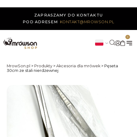
ZAPRASZAMY DO KONTAKTU
POD ADRESEM
KONTAKT@MROWSON.PL
0
MrowSon.pl
>
Produkty
>
Akcesoria dla mrówek
>
Pęseta
30cm ze stali nierdzewnej