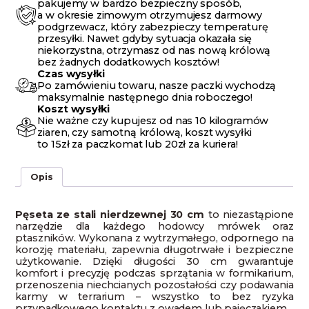
pakujemy w bardzo bezpieczny sposób,
a w okresie zimowym otrzymujesz darmowy
podgrzewacz, który zabezpieczy temperaturę
przesyłki. Nawet gdyby sytuacja okazała się
niekorzystna, otrzymasz od nas nową królową
bez żadnych dodatkowych kosztów!
Czas wysyłki
Po zamówieniu towaru, nasze paczki wychodzą
maksymalnie następnego dnia roboczego!
Koszt wysyłki
Nie ważne czy kupujesz od nas 10 kilogramów
ziaren, czy samotną królową, koszt wysyłki
to 15zł za paczkomat lub 20zł za kuriera!
Opis
Pęseta ze stali nierdzewnej 30 cm
to niezastąpione
narzędzie dla każdego hodowcy mrówek oraz
ptaszników. Wykonana z wytrzymałego, odpornego na
korozję materiału, zapewnia długotrwałe i bezpieczne
użytkowanie. Dzięki długości 30 cm gwarantuje
komfort i precyzję podczas sprzątania w formikarium,
przenoszenia niechcianych pozostałości czy podawania
karmy w terrarium – wszystko to bez ryzyka
przypadkowego kontaktu z owadem lub pajęczakiem.