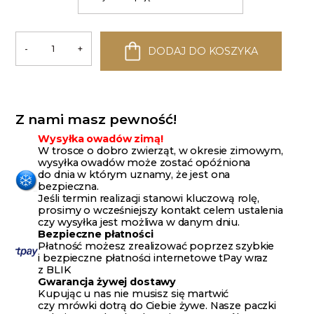
-
+
DODAJ DO KOSZYKA
ilość
Pęseta
30cm
ze
stali
nierdzewnej
Z nami masz pewność!
Wysyłka owadów zimą!
W trosce o dobro zwierząt, w okresie zimowym,
wysyłka owadów może zostać opóźniona
do dnia w którym uznamy, że jest ona
bezpieczna.
Jeśli termin realizacji stanowi kluczową rolę,
prosimy o wcześniejszy kontakt celem ustalenia
czy wysyłka jest możliwa w danym dniu.
Bezpieczne płatności
Płatność możesz zrealizować poprzez szybkie
i bezpieczne płatności internetowe tPay wraz
z BLIK
Gwarancja żywej dostawy
Kupując u nas nie musisz się martwić
czy mrówki dotrą do Ciebie żywe. Nasze paczki