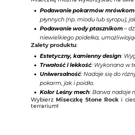
Podawanie pokarmów mrówkom
płynnych (np. miodu lub syropu), 
Podawanie wody ptasznikom
– dz
niewielkiego poidełka, umożliwiają
Zalety produktu
:
Estetyczny, kamienny design
: Wy
Trwałość i lekkość
: Wykonana w te
Uniwersalność
: Nadaje się do ró
pokarm, jak i poidło.
Kolor Leśny mech
: Barwa nadaje 
Wybierz
Miseczkę Stone Rock
i cie
terrarium!