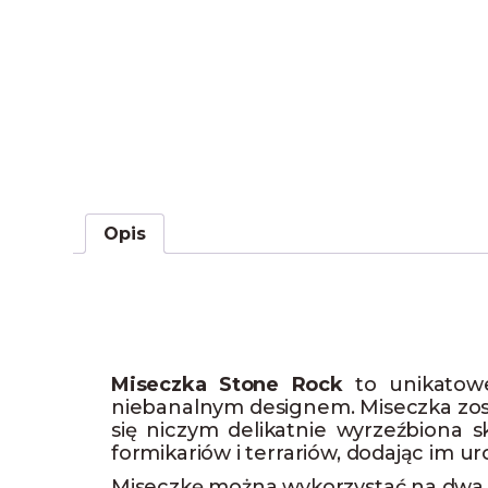
Opis
Miseczka Stone Rock
to unikatowe
niebanalnym designem. Miseczka zos
się niczym delikatnie wyrzeźbiona 
formikariów i terrariów, dodając im ur
Miseczkę można wykorzystać na dwa