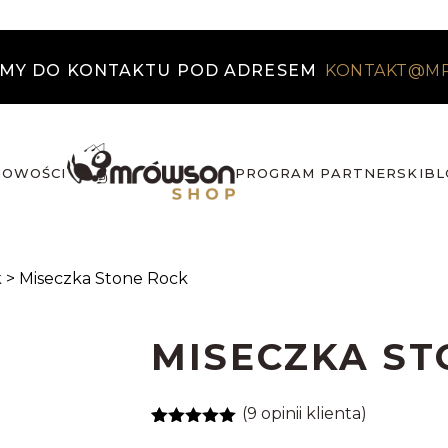
MY DO KONTAKTU POD ADRESEM
KONTAKT@M
NOWOŚCI
PROGRAM PARTNERSKI
BL
k
>
Miseczka Stone Rock
MISECZKA ST
(
9
opinii klienta)
Oceniony
9