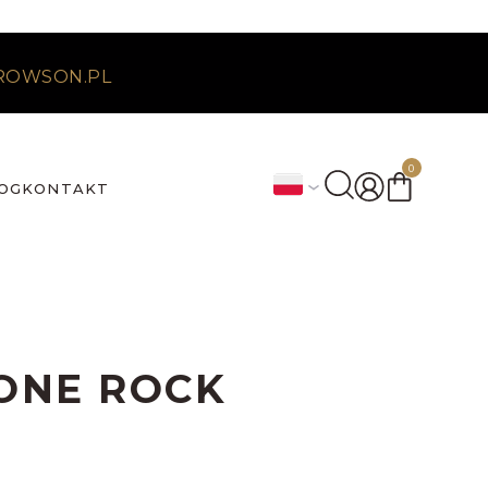
ROWSON.PL
0
OG
KONTAKT
ONE ROCK