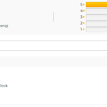
5
4
3
2
enzji
1
 Rock