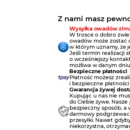
Z nami masz pewno
Wysyłka owadów zim
W trosce o dobro zwie
owadów może zostać o
w którym uznamy, że j
Jeśli termin realizacji
o wcześniejszy kontakt
możliwa w danym dniu
Bezpieczne płatności
Płatność możesz zreal
i bezpieczne płatności
Gwarancja żywej dos
Kupując u nas nie mus
do Ciebie żywe. Nasze
bezpieczny sposób, a
darmowy podgrzewacz,
przesyłki. Nawet gdyby
niekorzystna, otrzyma