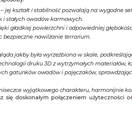
– jej kształt i stabilność pozwalają na wygodne 
jak i stałych owadów karmowych.
ięki gładkiej powierzchni i odpowiedniej głębokości
c bezpieczne nawilżanie terrarium.
gląda jakby była wyrzeźbiona w skale, podkreślają
chnologii druku 3D z wytrzymałych materiałów, ła
żnych gatunków owadów i pajęczaków, sprawdzając
miseczce wyjątkowego charakteru, harmonijnie ko
sz się doskonałym połączeniem użyteczności o