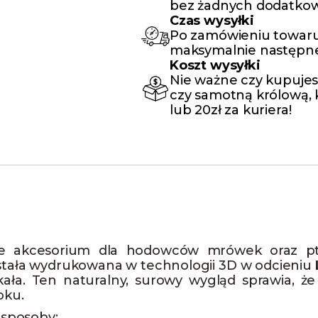
bez żadnych dodatkow
Czas wysyłki
Po zamówieniu towaru
maksymalnie następne
Koszt wysyłki
Nie ważne czy kupujes
czy samotną królową, k
lub 20zł za kuriera!
 akcesorium dla hodowców mrówek oraz ptas
tała wydrukowana w technologii 3D w odcieniu
skała. Ten naturalny, surowy wygląd sprawia, ż
oku.
 sposoby: