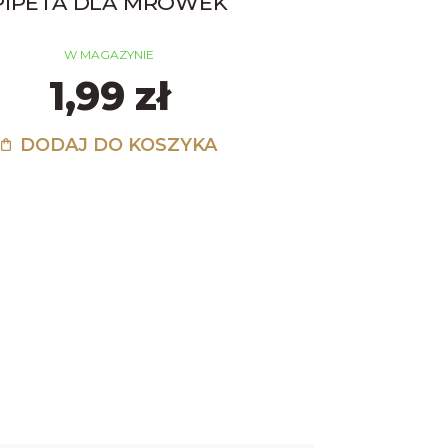
PIPETA DLA MRÓWEK
PROBÓWKA 
PS 16X
W MAGAZYNIE
1,99 zł
W MAGA
1,4
DODAJ DO KOSZYKA
DODAJ D