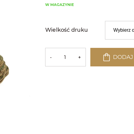
5.00
na 5
W MAGAZYNIE
na
podstawie
ocen
klientów
Wielkość druku
DODAJ
-
+
ilość
Miseczka
Stone
Rock