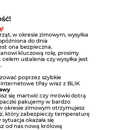
ść!
ą!
rząt, w okresie zimowym, wysyłka
późniona do dnia
est ona bezpieczna.
 stanowi kluczową rolę, prosimy
 celem ustalenia czy wysyłka jest
.
izować poprzez szybkie
 internetowe tPay wraz z BLIK
tawy
isz się martwić czy mrówki dotrą
 paczki pakujemy w bardzo
 w okresie zimowym otrzymujesz
 który zabezpieczy temperaturę
 sytuacja okazała się
sz od nas nową królową