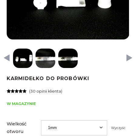
KARMIDEŁKO DO PROBÓWKI
(
30
opinii klienta)
Oceniony
30
4.87
na 5
W MAGAZYNIE
na
podstawie
ocen
klientów
Wielkość
Wyczyść
otworu