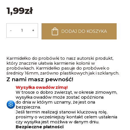
1,99
zł
-
+
DODAJ DO KOSZYKA
ilość
Karmidełko
do
probówki
Karmidełko do probówki to nasz autorski produkt,
który znacznie ułatwia karmienie kolonii w
probówkach. Karmidełko pasuje do probówek o
średnicy 16mm, zarówno plastikowych jak i szklanych.
Z nami masz pewność!
Wysyłka owadów zimą!
W trosce o dobro zwierząt, w okresie zimowym,
wysyłka owadów może zostać opóźniona
do dnia w którym uznamy, że jest ona
bezpieczna.
Jeśli termin realizacji stanowi kluczową rolę,
prosimy o wcześniejszy kontakt celem ustalenia
czy wysyłka jest możliwa w danym dniu.
Bezpieczne płatności