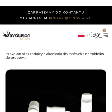
ZAPRASZAMY DO KONTAKTU
POD ADRESEM
KONTAKT@MROWSON.PL
0
MrowSon.pl
>
Produkty
>
Akcesoria dla mrówek
>
Karmidełko
do probówki