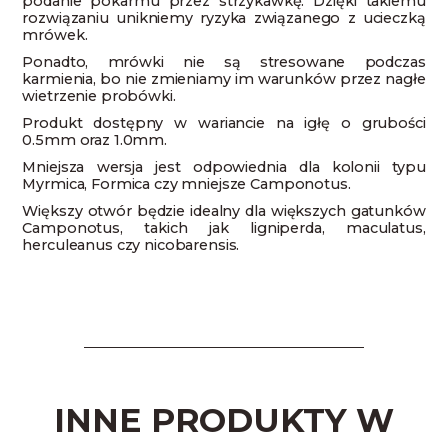
podanie pokarmu przez strzykawkę. Dzięki takiemu
rozwiązaniu unikniemy ryzyka związanego z ucieczką
mrówek.
Ponadto, mrówki nie są stresowane podczas
karmienia, bo nie zmieniamy im warunków przez nagłe
wietrzenie probówki.
Produkt dostępny w wariancie na igłę o grubości
0.5mm oraz 1.0mm.
Mniejsza wersja jest odpowiednia dla kolonii typu
Myrmica, Formica czy mniejsze Camponotus.
Większy otwór będzie idealny dla większych gatunków
Camponotus, takich jak ligniperda, maculatus,
herculeanus czy nicobarensis.
INNE PRODUKTY W