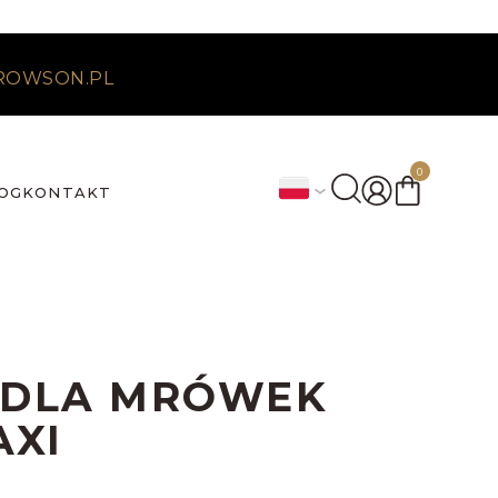
ROWSON.PL
0
OG
KONTAKT
 DLA MRÓWEK
XI