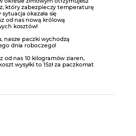
 w okresie zimowym otrzymujesz
 który zabezpieczy temperaturę
 sytuacja okazała się
sz od nas nową królową
ych kosztów!
, nasze paczki wychodzą
go dnia roboczego!
z od nas 10 kilogramów ziaren,
oszt wysyłki to 15zł za paczkomat