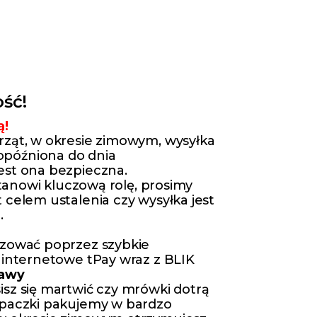
ść!
ą!
rząt, w okresie zimowym, wysyłka
późniona do dnia
est ona bezpieczna.
 stanowi kluczową rolę, prosimy
 celem ustalenia czy wysyłka jest
.
izować poprzez szybkie
 internetowe tPay wraz z BLIK
tawy
isz się martwić czy mrówki dotrą
 paczki pakujemy w bardzo