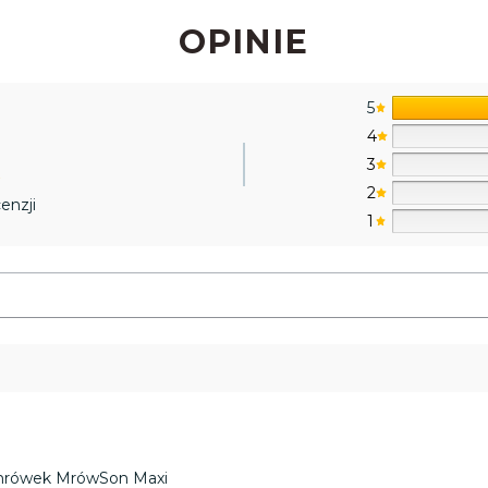
OPINIE
5
4
3
2
enzji
1
 mrówek MrówSon Maxi