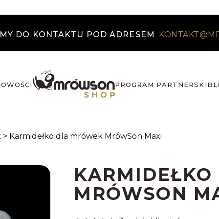
MY DO KONTAKTU POD ADRESEM
KONTAKT@M
NOWOŚCI
PROGRAM PARTNERSKI
BL
k
>
Karmidełko dla mrówek MrówSon Maxi
KARMIDEŁKO
MRÓWSON MA