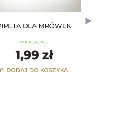
PIPETA DLA MRÓWEK
PROBÓWKA 
PS 16X
W MAGAZYNIE
1,99 zł
W MAGA
1,4
DODAJ DO KOSZYKA
DODAJ D