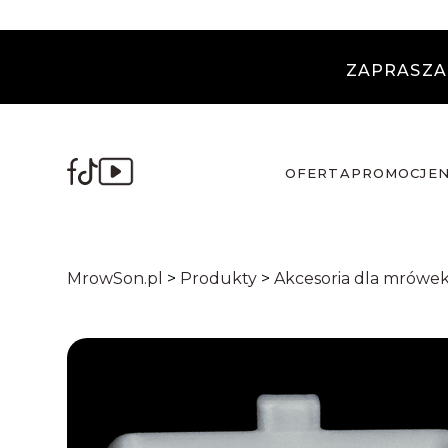
ZAPRASZA
OFERTA
PROMOCJE
MrowSon.pl
>
Produkty
>
Akcesoria dla mrówe