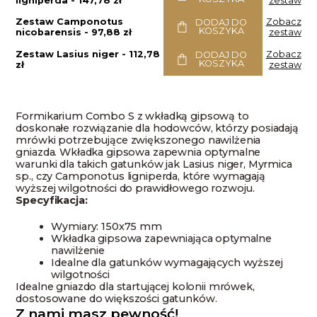
ligniperda -
147,78
zł
zestaw
Zestaw Camponotus
Zobacz
DODAJ DO
KOSZYKA
nicobarensis -
97,88
zł
zestaw
Zestaw Lasius niger -
112,78
Zobacz
DODAJ DO
KOSZYKA
zł
zestaw
Formikarium Combo S z wkładką gipsową to
doskonałe rozwiązanie dla hodowców, którzy posiadają
mrówki potrzebujące zwiększonego nawilżenia
gniazda. Wkładka gipsowa zapewnia optymalne
warunki dla takich gatunków jak Lasius niger, Myrmica
sp., czy Camponotus ligniperda, które wymagają
wyższej wilgotności do prawidłowego rozwoju.
Specyfikacja:
Wymiary: 150x75 mm
Wkładka gipsowa zapewniająca optymalne
nawilżenie
Idealne dla gatunków wymagających wyższej
wilgotności
Idealne gniazdo dla startującej kolonii mrówek,
dostosowane do większości gatunków.
Z nami masz pewność!