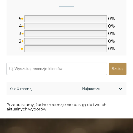
5
0%
4
0%
3
0%
2
0%
1
0%
Szukaj
0 z 0 recenzji
Przepraszamy, żadne recenzje nie pasują do twoich
aktualnych wyborów