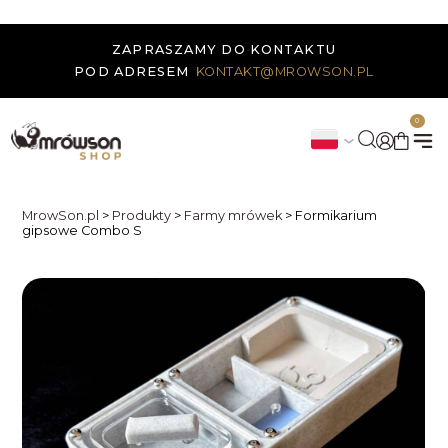
ZAPRASZAMY DO KONTAKTU
POD ADRESEM
KONTAKT@MROWSON.PL
0
MrowSon.pl
>
Produkty
>
Farmy mrówek
>
Formikarium
gipsowe Combo S