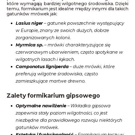
które wymagają bardziej wilgotnego środowiska. Dzięki
temu, formikarium jest idealne między innymi dla takich
gatunków mrówek jak:
Lasius niger
– gatunek powszechnie występujący
w Europie, znany ze swoich dużych, dobrze
zorganizowanych kolonii.
Myrmica sp.
– mrówki charakteryzujące się
czerwonawym ubarwieniem, często spotykane w
wilgotnych lasach i łąkach.
Camponotus ligniperda
– duże mrówki, które
preferują wilgotne środowiska, często
zamieszkujące martwe drewno.
Zalety formikarium gipsowego
Optymalne nawilżenie
– Wkładka gipsowa
zapewnia stały poziom wilgotności, co jest
niezbędne dla prawidłowego rozwoju niektórych
gatunków mrówek.
Estetyka i funkcjonalność
– Formikarium łączy w