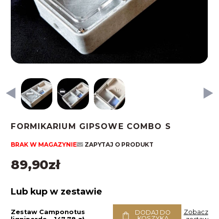
FORMIKARIUM GIPSOWE COMBO S
BRAK W MAGAZYNIE
ZAPYTAJ O PRODUKT
89,90
zł
Lub kup w zestawie
Zestaw Camponotus
Zobacz
DODAJ DO
KOSZYKA