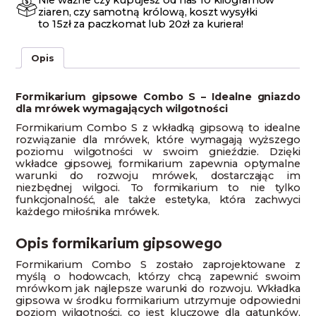
Nie ważne czy kupujesz od nas 10 kilogramów
ziaren, czy samotną królową, koszt wysyłki
to 15zł za paczkomat lub 20zł za kuriera!
Opis
Formikarium gipsowe Combo S – Idealne gniazdo
dla mrówek wymagających wilgotności
Formikarium Combo S z wkładką gipsową to idealne
rozwiązanie dla mrówek, które wymagają wyższego
poziomu wilgotności w swoim gnieździe. Dzięki
wkładce gipsowej, formikarium zapewnia optymalne
warunki do rozwoju mrówek, dostarczając im
niezbędnej wilgoci. To formikarium to nie tylko
funkcjonalność, ale także estetyka, która zachwyci
każdego miłośnika mrówek.
Opis formikarium gipsowego
Formikarium Combo S zostało zaprojektowane z
myślą o hodowcach, którzy chcą zapewnić swoim
mrówkom jak najlepsze warunki do rozwoju. Wkładka
gipsowa w środku formikarium utrzymuje odpowiedni
poziom wilgotności, co jest kluczowe dla gatunków,