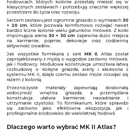
hodowcach, których kolonie przestały mieścić się w
klasycznych zestawach i potrzebują znacznie większej
przestrzeni do życia oraz rozwoju.
Sercem zestawu jest ogromne gniazdo o wymiarach
30
× 20 cm
, które pozwala komfortowo rozwijać nawet
bardzo liczne kolonie wielu gatunków mrówek. Z kolei
imponująca arena
30 × 30 cm
zapewnia dużo miejsca
na karmienie, pojenie, dekoracje oraz codzienną
aktywność owadów.
Jak wszystkie formikaria z serii
MK II
, Atlas został
zaprojektowany z myślą o wygodzie zarówno mrówek,
jak i hodowcy. Modułowa konstrukcja umożliwia łatwą
rozbudowę o kolejne gniazda, areny i akcesoria z
systemu MK II, dzięki czemu zestaw może rozwijać się
razem z kolonią.
Przezroczyste materiały zapewniają doskonałą
widoczność wnętrza gniazda, a przemyślana
konstrukcja ułatwia karmienie, nawadnianie i
utrzymanie czystości. To formikarium, które sprawdzi
się zarówno jako efektowna ekspozycja, jak i
profesjonalne środowisko do wieloletniej hodowli.
Dlaczego warto wybrać MK II Atlas?