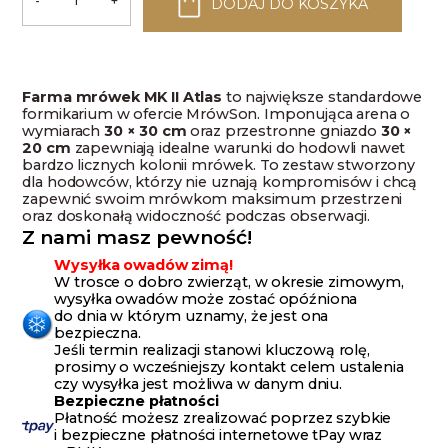
-
+
DODAJ DO KOSZYKA
ilość
Farma
mrówek
MK
II
Atlas
Farma mrówek MK II Atlas
to największe standardowe
formikarium w ofercie MrówSon. Imponująca arena o
wymiarach
30 × 30 cm
oraz przestronne gniazdo
30 ×
20 cm
zapewniają idealne warunki do hodowli nawet
bardzo licznych kolonii mrówek. To zestaw stworzony
dla hodowców, którzy nie uznają kompromisów i chcą
zapewnić swoim mrówkom maksimum przestrzeni
oraz doskonałą widoczność podczas obserwacji.
Z nami masz pewność!
Wysyłka owadów zimą!
W trosce o dobro zwierząt, w okresie zimowym,
wysyłka owadów może zostać opóźniona
do dnia w którym uznamy, że jest ona
bezpieczna.
Jeśli termin realizacji stanowi kluczową rolę,
prosimy o wcześniejszy kontakt celem ustalenia
czy wysyłka jest możliwa w danym dniu.
Bezpieczne płatności
Płatność możesz zrealizować poprzez szybkie
i bezpieczne płatności internetowe tPay wraz