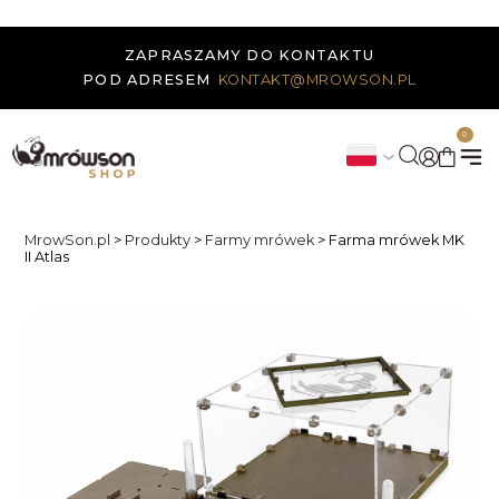
ZAPRASZAMY DO KONTAKTU
POD ADRESEM
KONTAKT@MROWSON.PL
0
MrowSon.pl
>
Produkty
>
Farmy mrówek
>
Farma mrówek MK
II Atlas