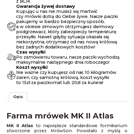
z BLIK
Gwarancja żywej dostawy
Kupując u nas nie musisz się martwić
czy mrówki dotrą do Ciebie żywe. Nasze paczki
pakujemy w bardzo bezpieczny sposób,
a w okresie zimowym otrzymujesz darmowy
podgrzewacz, który zabezpieczy temperaturę
przesyłki. Nawet gdyby sytuacja okazała się
niekorzystna, otrzymasz od nas nową królową
bez żadnych dodatkowych kosztów!
Czas wysyłki
Po zamówieniu towaru, nasze paczki wychodzą
maksymalnie następnego dnia roboczego!
Koszt wysyłki
Nie ważne czy kupujesz od nas 10 kilogramów
ziaren, czy samotną królową, koszt wysyłki
to 15zł za paczkomat lub 20zł za kuriera!
Opis
Farma mrówek MK II Atlas
MK II Atlas
to największe standardowe formikarium
stworzone przez MrówSon. Powstało z myślą o