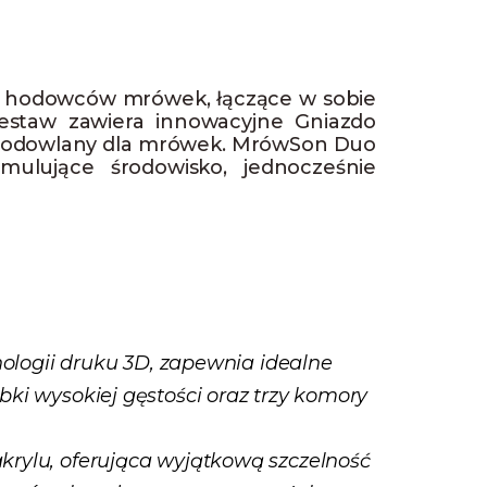
a hodowców mrówek, łączące w sobie
Zestaw zawiera innowacyjne Gniazdo
 hodowlany dla mrówek. MrówSon Duo
ulujące środowisko, jednocześnie
nologii druku 3D, zapewnia idealne
i wysokiej gęstości oraz trzy komory
rylu, oferująca wyjątkową szczelność