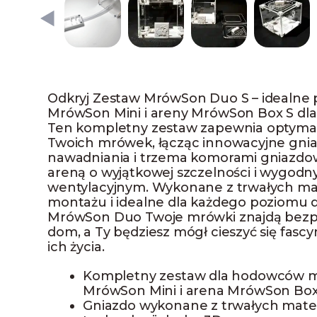
Odkryj Zestaw MrówSon Duo S – idealne 
MrówSon Mini i areny MrówSon Box S d
Ten kompletny zestaw zapewnia optymal
Twoich mrówek, łącząc innowacyjne gni
nawadniania i trzema komorami gniazdo
areną o wyjątkowej szczelności i wygo
wentylacyjnym. Wykonane z trwałych mat
montażu i idealne dla każdego poziomu 
MrówSon Duo Twoje mrówki znajdą bezp
dom, a Ty będziesz mógł cieszyć się fasc
ich życia.
Kompletny zestaw dla hodowców m
MrówSon Mini i arena MrówSon Box
Gniazdo wykonane z trwałych mater