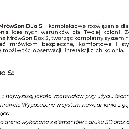
 MrówSon Duo S
– kompleksowe rozwiązanie dl
nia idealnych warunków dla Twojej kolonii. 
enę MrówSon Box S, tworząc kompletny system
wać mrówkom bezpieczne, komfortowe i stym
liwości obserwacji i interakcji z ich kolonią.
o S:
z najwyższej jakości materiałów przy użyciu tech
 mrówek. Wyposażone w system nawadniania z gąbk
ącą.
a arena wykonana z elementów z druku 3D oraz ak