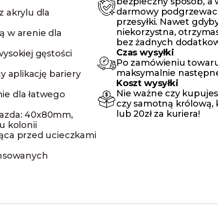
bezpieczny sposób, a
darmowy podgrzewacz,
 akrylu dla
przesyłki. Nawet gdyby
niekorzystna, otrzyma
ą w arenie dla
bez żadnych dodatkow
Czas wysyłki
ysokiej gęstości
Po zamówieniu towaru
maksymalnie następne
y aplikację bariery
Koszt wysyłki
Nie ważne czy kupujes
ie dla łatwego
czy samotną królową, k
lub 20zł za kuriera!
iazda: 40x80mm,
 kolonii
ąca przed ucieczkami
ansowanych