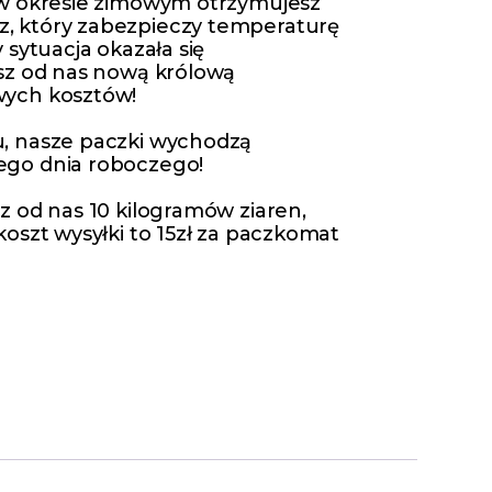
 w okresie zimowym otrzymujesz
 który zabezpieczy temperaturę
 sytuacja okazała się
sz od nas nową królową
ych kosztów!
, nasze paczki wychodzą
go dnia roboczego!
z od nas 10 kilogramów ziaren,
oszt wysyłki to 15zł za paczkomat