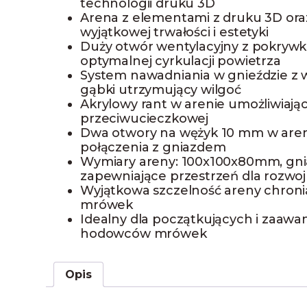
technologii druku 3D
Arena z elementami z druku 3D oraz
wyjątkowej trwałości i estetyki
Duży otwór wentylacyjny z pokrywk
optymalnej cyrkulacji powietrza
System nawadniania w gnieździe z w
gąbki utrzymujący wilgoć
Akrylowy rant w arenie umożliwiając
przeciwucieczkowej
Dwa otwory na wężyk 10 mm w aren
połączenia z gniazdem
Wymiary areny: 100x100x80mm, gn
zapewniające przestrzeń dla rozwoju
Wyjątkowa szczelność areny chroni
mrówek
Idealny dla początkujących i zaaw
hodowców mrówek
Opis