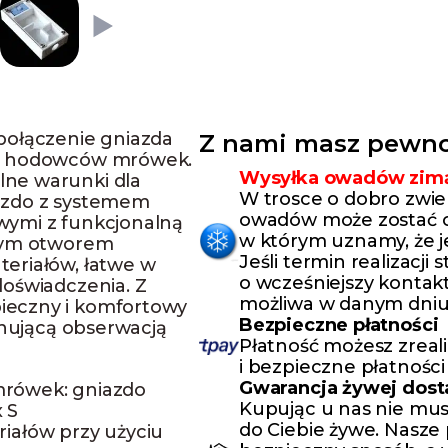
połączenie gniazda
Z nami masz pewno
la hodowców mrówek.
Wysyłka owadów zim
ne warunki dla
W trosce o dobro zwie
azdo z systemem
owadów może zostać o
wymi z funkcjonalną
w którym uznamy, że j
dnym otworem
Jeśli termin realizacji
eriałów, łatwe w
o wcześniejszy kontakt
doświadczenia. Z
możliwa w danym dniu
ieczny i komfortowy
Bezpieczne płatności
ynującą obserwacją
Płatność możesz zreal
i bezpieczne płatności
Gwarancja żywej dos
rówek: gniazdo
Kupując u nas nie mus
 S
do Ciebie żywe. Nasze
iałów przy użyciu