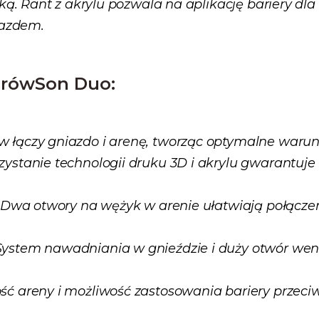
ką. Rant z akrylu pozwala na aplikację bariery d
iazdem.
MrówSon Duo:
aw łączy gniazdo i arenę, tworząc optymalne warun
zystanie technologii druku 3D i akrylu gwarantuje 
: Dwa otwory na wężyk w arenie ułatwiają połącze
 System nawadniania w gnieździe i duży otwór wen
ość areny i możliwość zastosowania bariery przec