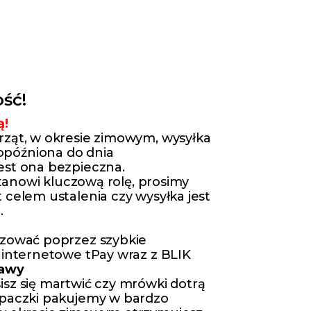
ść!
ą!
rząt, w okresie zimowym, wysyłka
późniona do dnia
est ona bezpieczna.
 stanowi kluczową rolę, prosimy
 celem ustalenia czy wysyłka jest
.
izować poprzez szybkie
 internetowe tPay wraz z BLIK
tawy
isz się martwić czy mrówki dotrą
 paczki pakujemy w bardzo