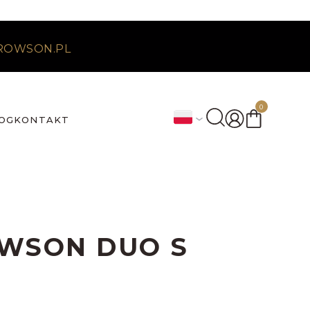
ROWSON.PL
0
OG
KONTAKT
WSON DUO S