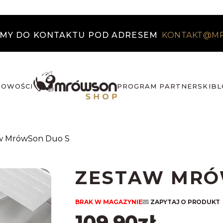
MY DO KONTAKTU POD ADRESEM
KONTAKT@M
NOWOŚCI
PROGRAM PARTNERSKI
BL
w MrówSon Duo S
ZESTAW MRÓ
BRAK W MAGAZYNIE
ZAPYTAJ O PRODUKT
109,90
zł