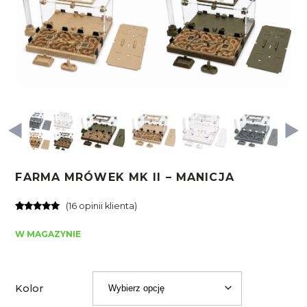
FARMA MRÓWEK MK II – MANICJA
(
16
opinii klienta)
Oceniony
16
4.94
na 5
W MAGAZYNIE
na
podstawie
ocen
klientów
Kolor