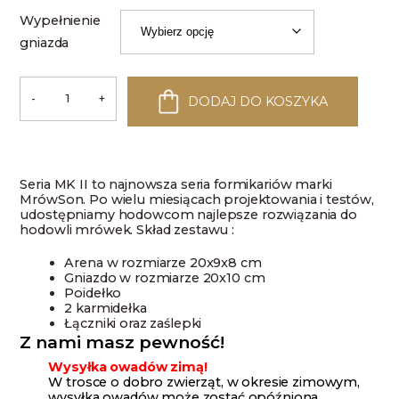
Wypełnienie
gniazda
-
+
DODAJ DO KOSZYKA
ilość
Farma
mrówek
MK
II
-
Seria MK II to najnowsza seria formikariów marki
Manicja
MrówSon. Po wielu miesiącach projektowania i testów,
udostępniamy hodowcom najlepsze rozwiązania do
hodowli mrówek. Skład zestawu :
Arena w rozmiarze 20x9x8 cm
Gniazdo w rozmiarze 20x10 cm
Poidełko
2 karmidełka
Łączniki oraz zaślepki
Z nami masz pewność!
Wysyłka owadów zimą!
W trosce o dobro zwierząt, w okresie zimowym,
wysyłka owadów może zostać opóźniona