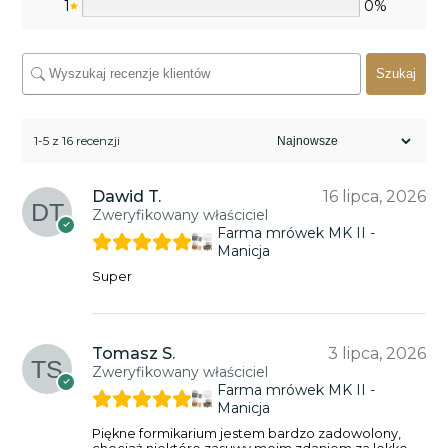
1
0%
Szukaj
1-5 z 16 recenzji
Dawid T.
16 lipca, 2026
Zweryfikowany właściciel
Farma mrówek MK II -
Manicja
Super
Tomasz S.
3 lipca, 2026
Zweryfikowany właściciel
Farma mrówek MK II -
Manicja
Piękne formikarium jestem bardzo zadowolony,