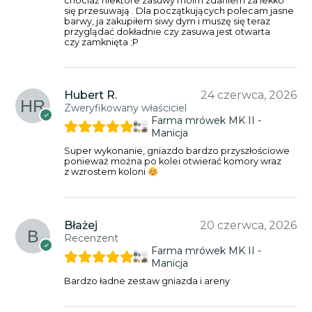
chociaż niektóre zasuwy moim zdaniem za lekko
się przesuwają . Dla początkujących polecam jasne
barwy, ja zakupiłem siwy dym i muszę się teraz
przyglądać dokładnie czy zasuwa jest otwarta
czy zamknięta ;P
Hubert R.
24 czerwca, 2026
Zweryfikowany właściciel
Farma mrówek MK II -
Manicja
Super wykonanie, gniazdo bardzo przyszłościowe
ponieważ można po kolei otwierać komory wraz
z wzrostem koloni
Błażej
20 czerwca, 2026
Recenzent
Farma mrówek MK II -
Manicja
Bardzo ładne zestaw gniazda i areny