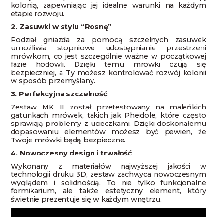
kolonią, zapewniając jej idealne warunki na każdym
etapie rozwoju.
2. Zasuwki w stylu “Rosnę”
Podział gniazda za pomocą szczelnych zasuwek
umożliwia stopniowe udostępnianie przestrzeni
mrówkom, co jest szczególnie ważne w początkowej
fazie hodowli. Dzięki temu mrówki czują się
bezpieczniej, a Ty możesz kontrolować rozwój kolonii
w sposób przemyślany.
3. Perfekcyjna szczelność
Zestaw MK II został przetestowany na maleńkich
gatunkach mrówek, takich jak Pheidole, które często
sprawiają problemy z ucieczkami. Dzięki doskonałemu
dopasowaniu elementów możesz być pewien, że
Twoje mrówki będą bezpieczne.
4. Nowoczesny design i trwałość
Wykonany z materiałów najwyższej jakości w
technologii druku 3D, zestaw zachwyca nowoczesnym
wyglądem i solidnością. To nie tylko funkcjonalne
formikarium, ale także estetyczny element, który
świetnie prezentuje się w każdym wnętrzu.