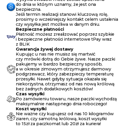
do dnia w którym uznamy, że jest ona
bezpieczna.
Jeśli termin realizacji stanowi kluczową rolę,
prosimy o wcześniejszy kontakt celem ustalenia
czy wysyłka jest możliwa w danym dniu.
Bezpieczne płatności
Płatność możesz zrealizować poprzez szybkie
i bezpieczne płatności internetowe tPay wraz
z BLIK
Gwarancja żywej dostawy
Kupując u nas nie musisz się martwić
czy mrówki dotrą do Ciebie żywe. Nasze paczki
pakujemy w bardzo bezpieczny sposób,
a w okresie zimowym otrzymujesz darmowy
podgrzewacz, który zabezpieczy temperaturę
przesyłki. Nawet gdyby sytuacja okazała się
niekorzystna, otrzymasz od nas nową królową
bez żadnych dodatkowych kosztów!
Czas wysyłki
Po zamówieniu towaru, nasze paczki wychodzą
maksymalnie następnego dnia roboczego!
Koszt wysyłki
Nie ważne czy kupujesz od nas 10 kilogramów
ziaren, czy samotną królową, koszt wysyłki
to 15zł za paczkomat lub 20zł za kuriera!