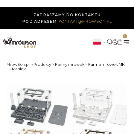
ZAPRASZAMY DO KONTAKTU
POD ADRESEM
KONTAKT@MROWSON.PL
0
MrowSon.pl
>
Produkty
>
Farmy mrówek
>
Farma mrówek MK
II – Manicja