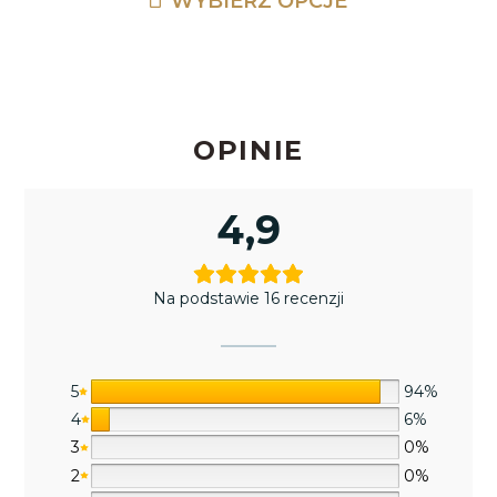
WYBIERZ OPCJE
OPINIE
4,9
Na podstawie 16 recenzji
5
94%
4
6%
3
0%
2
0%