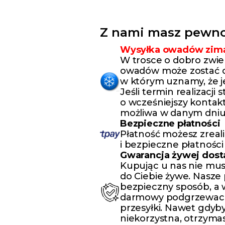
Z nami masz pewno
Wysyłka owadów zim
W trosce o dobro zwie
owadów może zostać o
w którym uznamy, że j
Jeśli termin realizacji
o wcześniejszy kontakt
możliwa w danym dniu
Bezpieczne płatności
Płatność możesz zreal
i bezpieczne płatności
Gwarancja żywej dos
Kupując u nas nie mus
do Ciebie żywe. Nasze
bezpieczny sposób, a
darmowy podgrzewacz,
przesyłki. Nawet gdyby
niekorzystna, otrzyma