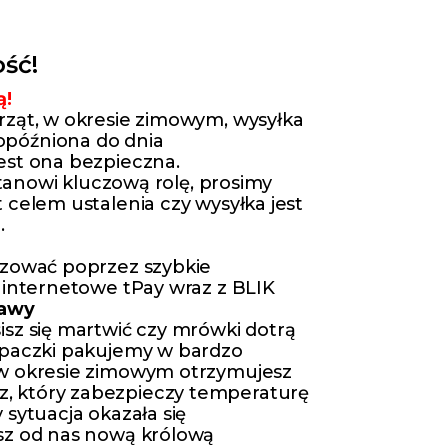
ść!
ą!
rząt, w okresie zimowym, wysyłka
późniona do dnia
est ona bezpieczna.
 stanowi kluczową rolę, prosimy
 celem ustalenia czy wysyłka jest
.
izować poprzez szybkie
 internetowe tPay wraz z BLIK
tawy
isz się martwić czy mrówki dotrą
 paczki pakujemy w bardzo
 w okresie zimowym otrzymujesz
 który zabezpieczy temperaturę
 sytuacja okazała się
sz od nas nową królową