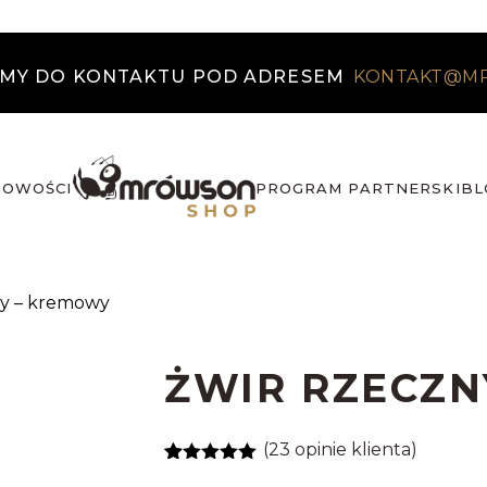
MY DO KONTAKTU POD ADRESEM
KONTAKT@M
NOWOŚCI
PROGRAM PARTNERSKI
BL
ny – kremowy
ŻWIR RZECZN
(
23
opinie klienta)
Oceniony
23