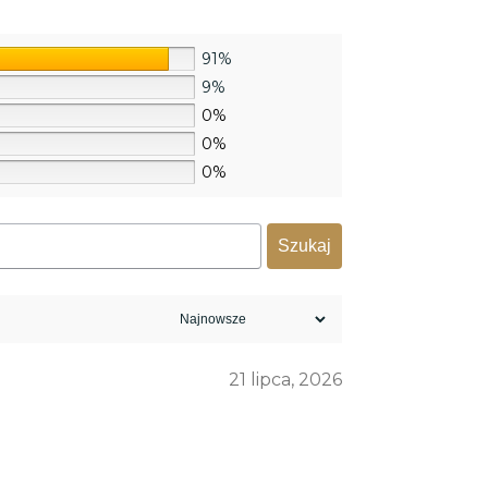
91%
9%
0%
0%
0%
Szukaj
21 lipca, 2026