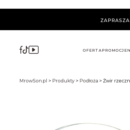
ZAPRASZA
OFERTA
PROMOCJE
MrowSon.pl
>
Produkty
>
Podłoża
>
Żwir rzecz