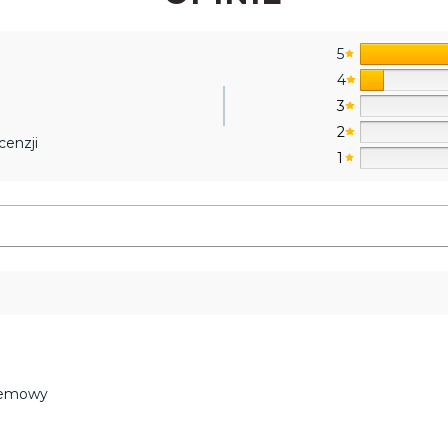
5
4
3
2
cenzji
1
kremowy