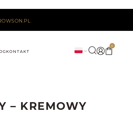
ROWSON.PL
0
OG
KONTAKT
Y – KREMOWY