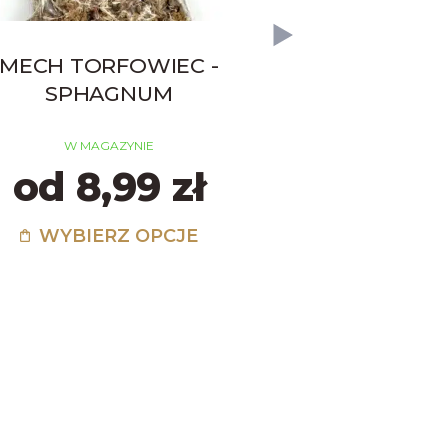
MECH TORFOWIEC -
MECH CH
SPHAGNUM
W MAGA
od 
W MAGAZYNIE
od 8,99 zł
WYBIER
WYBIERZ OPCJE