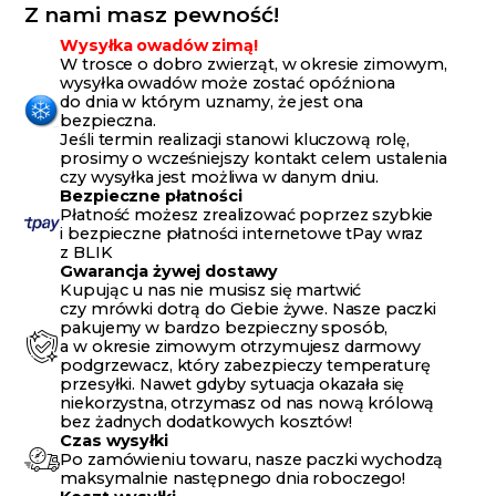
Z nami masz pewność!
Wysyłka owadów zimą!
W trosce o dobro zwierząt, w okresie zimowym,
wysyłka owadów może zostać opóźniona
do dnia w którym uznamy, że jest ona
bezpieczna.
Jeśli termin realizacji stanowi kluczową rolę,
prosimy o wcześniejszy kontakt celem ustalenia
czy wysyłka jest możliwa w danym dniu.
Bezpieczne płatności
Płatność możesz zrealizować poprzez szybkie
i bezpieczne płatności internetowe tPay wraz
z BLIK
Gwarancja żywej dostawy
Kupując u nas nie musisz się martwić
czy mrówki dotrą do Ciebie żywe. Nasze paczki
pakujemy w bardzo bezpieczny sposób,
a w okresie zimowym otrzymujesz darmowy
podgrzewacz, który zabezpieczy temperaturę
przesyłki. Nawet gdyby sytuacja okazała się
niekorzystna, otrzymasz od nas nową królową
bez żadnych dodatkowych kosztów!
Czas wysyłki
Po zamówieniu towaru, nasze paczki wychodzą
maksymalnie następnego dnia roboczego!