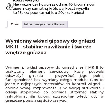
Koszt wysyłki
Nie ważne czy kupujesz od nas 10 kilogramów
ziaren, czy samotną królową, koszt wysyłki
to 15zł za paczkomat lub 20zł za kuriera!
Opis
Informacje dodatkowe
Wymienny wkład gipsowy do gniazd
MK II – stabilne nawilżanie i świeże
wnętrze gniazda
Wymienny wkład gipsowy do gniazd z serii
MK II
to
praktyczny element serwisowy, który pozwala
odświeżyć gniazdo i przywrócić jego pełną
funkcjonalność bez wymiany całego modułu. Gips to
jeden z najlepszych materiałów do kontroli wilgoci –
chłonie wodę, rozprowadza ją w swojej strukturze i
oddaje stopniowo, co pomaga utrzymać stabilny
mikroklimat dla kolonii, szczególnie wtedy, gdy w
gnieździe pojawia się dużo czerwiu.