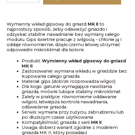
Wkład
gipsowy
do
gniazd
MK
Wymienny wkład gipsowy do gniazd
MK II
to
II
najprostszy sposób, żeby odświeżyć gniazdo i
odzyskać stabilne nawadnianie bez wymiany całego
modułu. Gips świetnie pracuje z wilgocią - chłonie ją i
oddaje równomiernie, dzięki czemu łatwiej utrzymać
odpowiedni mikroklimat dla kolonii.
Produkt:
Wymienny wkład gipsowy do gniazd
MK II
Zastosowanie: wymiana wkładu w gnieździe bez
kupowania całego gniazda
Materiał: gips (dobrze rozprowadza wilgoć)
Dla kogo: gatunki wymagające nawilżania
gniazda, mrówki lubiące stabilny mikroklimat
Zalety w praktyce: równomierne oddawanie
wilgoci, łatwiejsza kontrola nawadniania,
odświeżenie gniazda
Serwis: wymiana przy zużyciu, zabrudzeniu lub
po dłuższym czasie użytkowania
Kompatybilność: gniazda z serii
MK II
Uwaga: dobierz wariant zgodnie z modelem
gniazda MK II, który posiadasz