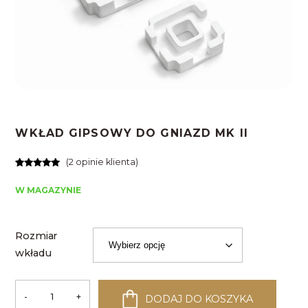
WKŁAD GIPSOWY DO GNIAZD MK II
(
2
opinie klienta)
Oceniony
2
5.00
na 5
W MAGAZYNIE
na
podstawie
ocen
klientów
Rozmiar
wkładu
-
+
DODAJ DO KOSZYKA
ilość