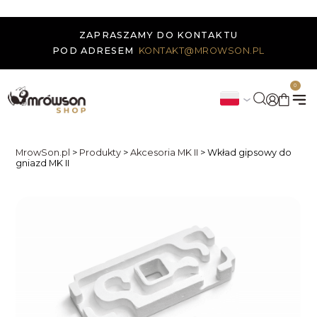
ZAPRASZAMY DO KONTAKTU
POD ADRESEM
KONTAKT@MROWSON.PL
0
MrowSon.pl
>
Produkty
>
Akcesoria MK II
>
Wkład gipsowy do
gniazd MK II