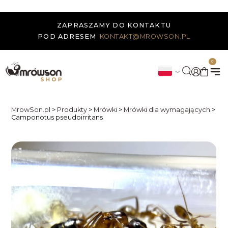
ZAPRASZAMY DO KONTAKTU
POD ADRESEM
KONTAKT@MROWSON.PL
0
MrowSon.pl
>
Produkty
>
Mrówki
>
Mrówki dla wymagających
>
Camponotus pseudoirritans