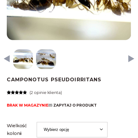
CAMPONOTUS PSEUDOIRRITANS
(
2
opinie klienta)
Oceniony
2
5.00
na 5
BRAK W MAGAZYNIE
ZAPYTAJ O PRODUKT
na
podstawie
ocen
klientów
Wielkość
kolonii