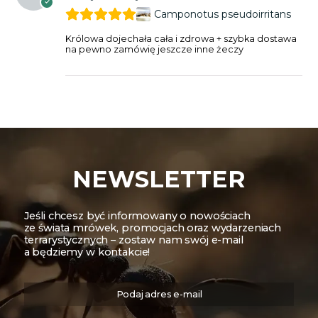
Camponotus pseudoirritans
Królowa dojechała cała i zdrowa + szybka dostawa
na pewno zamówię jeszcze inne żeczy
NEWSLETTER
Jeśli chcesz być informowany o nowościach
ze świata mrówek, promocjach oraz wydarzeniach
terrarystycznych – zostaw nam swój e-mail
a będziemy w kontakcie!