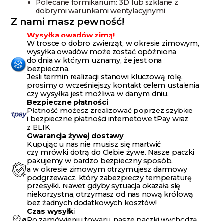
Polecane formikarium: 3D lub szklane z
dobrymi warunkami wentylacyjnymi
Z nami masz pewność!
Wysyłka owadów zimą!
W trosce o dobro zwierząt, w okresie zimowym,
wysyłka owadów może zostać opóźniona
do dnia w którym uznamy, że jest ona
bezpieczna.
Jeśli termin realizacji stanowi kluczową rolę,
prosimy o wcześniejszy kontakt celem ustalenia
czy wysyłka jest możliwa w danym dniu.
Bezpieczne płatności
Płatność możesz zrealizować poprzez szybkie
i bezpieczne płatności internetowe tPay wraz
z BLIK
Gwarancja żywej dostawy
Kupując u nas nie musisz się martwić
czy mrówki dotrą do Ciebie żywe. Nasze paczki
pakujemy w bardzo bezpieczny sposób,
a w okresie zimowym otrzymujesz darmowy
podgrzewacz, który zabezpieczy temperaturę
przesyłki. Nawet gdyby sytuacja okazała się
niekorzystna, otrzymasz od nas nową królową
bez żadnych dodatkowych kosztów!
Czas wysyłki
Po zamówieniu towaru, nasze paczki wychodzą