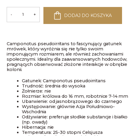
-
+
DODAJ DO KOSZYKA
ilość
Camponotus
pseudoirritans
Camponotus pseudoirritans to fascynujący gatunek
mrówek, który wyróżnia się nie tylko swoim
imponującym rozmiarem, ale również zachowaniami
społecznymi. Idealny dla zaawansowanych hodowców,
pragnących obserwować złożone interakcje w obrębie
kolonii.
Gatunek: Camponotus pseudoirritans
Trudność: średnia do wysoka
Żołnierze: nie
Rozmiar: królowa do 16 mm, robotnice 7-14 mm
Ubarwienie: od jasnobrązowego do czarnego
Występowanie: głównie Azja Południowo-
Wschodnia
Odżywianie: preferuje słodkie substancje i białko
(np. owady)
Hibernacja: nie
Temperatura: 25-30 stopni Celsjusza