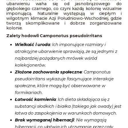
ubarwieniu waha się od jasnobrązowego do
głębokiego czarnego, co czyni każdą kolonię wizualnie
imponującą. Naturalnie występują w ciepłym i
wilgotnym klimacie Azji Południowo-Wschodniej, gdzie
tworzą skomplikowane i dobrze zorganizowane
kolonie.
Zalety hodowli Camponotus pseudoirritans
Wielkość i uroda
: Ich imponujące rozmiary i
atrakcyjne ubarwienie sprawiają, że są jednymi z
najbardziej pożądanych mrówek wśród
kolekcjonerów.
Złożone zachowania społeczne
: Camponotus
pseudoirritans wykazuje fascynujące interakcje
społeczne, które mogą być obserwowane w
formikariach.
Łatwość karmienia
: Ich dieta składająca się z
substancji słodkich i białka (takiego jak owady) jest
łatwa do zaspokojenia w warunkach domowych.
Brak wymaganej hibernacji
: Nie wymagają
hibernacji, co ułatwia ich utrzymanie przez cały