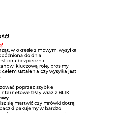
ść!
ą!
rząt, w okresie zimowym, wysyłka
późniona do dnia
est ona bezpieczna.
 stanowi kluczową rolę, prosimy
 celem ustalenia czy wysyłka jest
.
izować poprzez szybkie
 internetowe tPay wraz z BLIK
tawy
isz się martwić czy mrówki dotrą
 paczki pakujemy w bardzo