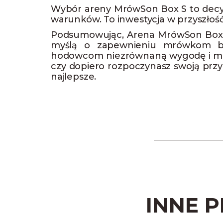
Wybór areny MrówSon Box S to decy
warunków. To inwestycja w przyszłość 
Podsumowując, Arena MrówSon Box S 
myślą o zapewnieniu mrówkom bez
hodowcom niezrównaną wygodę i możl
czy dopiero rozpoczynasz swoją pr
najlepsze.
INNE 