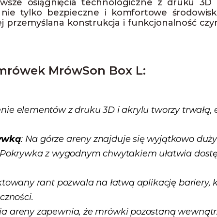
wsze osiągnięcia technologiczne z druku 3D 
e tylko bezpieczne i komfortowe środowisko
Jej przemyślana konstrukcja i funkcjonalność cz
 mrówek MrówSon Box L:
enie elementów z druku 3D i akrylu tworzy trwałą,
rywką
: Na górze areny znajduje się wyjątkowo duż
. Pokrywka z wygodnym chwytakiem ułatwia dostęp
ektowany rant pozwala na łatwą aplikację bariery
czności.
cja areny zapewnia, że mrówki pozostaną wewnątrz