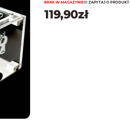
4.80
na 5
BRAK W MAGAZYNIE
ZAPYTAJ O PRODUKT
na
119,90
zł
podstawie
ocen
klientów