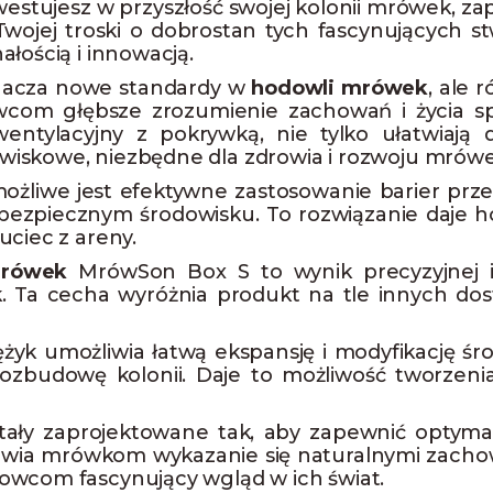
nwestujesz w przyszłość swojej kolonii mrówek, za
Twojej troski o dobrostan tych fascynujących s
łością i innowacją.
nacza nowe standardy w
hodowli mrówek
, ale 
owcom głębsze zrozumienie zachowań i życia
wentylacyjny z pokrywką, nie tylko ułatwiają
wiskowe, niezbędne dla zdrowia i rozwoju mrówe
 możliwe jest efektywne zastosowanie barier pr
zpiecznym środowisku. To rozwiązanie daje h
uciec z areny.
mrówek
MrówSon Box S to wynik precyzyjnej inży
 Ta cecha wyróżnia produkt na tle innych dost
k umożliwia łatwą ekspansję i modyfikację śro
zbudowę kolonii. Daje to możliwość tworzen
ały zaprojektowane tak, aby zapewnić optymal
żliwia mrówkom wykazanie się naturalnymi zachow
owcom fascynujący wgląd w ich świat.