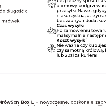
bezpieczny sposób, a
darmowy podgrzewacz,
m
przesyłki. Nawet gdyby
 x długość x
niekorzystna, otrzyma
bez żadnych dodatkow
ii mrówek
Czas wysyłki
Po zamówieniu towaru
maksymalnie następne
Koszt wysyłki
Nie ważne czy kupujes
czy samotną królową, k
lub 20zł za kuriera!
MrówSon Box L
– nowoczesne, doskonale zapro