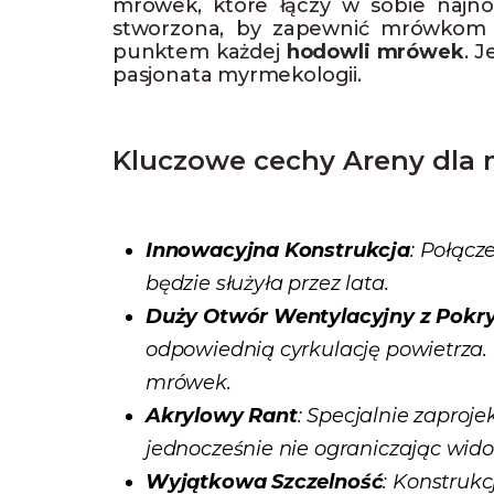
mrówek, które łączy w sobie najno
stworzona, by zapewnić mrówkom ni
punktem każdej
hodowli mrówek
. 
pasjonata myrmekologii.
Kluczowe cechy Areny dla
Innowacyjna Konstrukcja
: Połącz
będzie służyła przez lata.
Duży Otwór Wentylacyjny z Pok
odpowiednią cyrkulację powietrza
mrówek.
Akrylowy Rant
: Specjalnie zaproj
jednocześnie nie ograniczając wido
Wyjątkowa Szczelność
: Konstruk