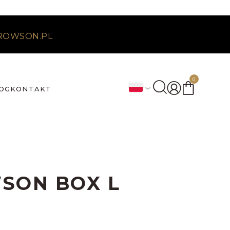
ROWSON.PL
0
OG
KONTAKT
SON BOX L