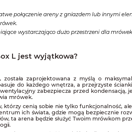
łatwe połączenie areny z gniazdem lub innymi el
mrówek.
jące wystarczająco dużo przestrzeni dla mrówek d
ox L jest wyjątkowa?
L
została zaprojektowana z myślą o maksyma
suje do każdego wnętrza, a przejrzyste ściank
r wentylacyjny zabezpiecza przed kondensacją,
owia mrówek.
 którzy cenią sobie nie tylko funkcjonalność, 
entrum ich świata, gdzie mogą bezpiecznie rozwij
ałów, ta arena będzie służyć Twoim mrówkom prze
gii.