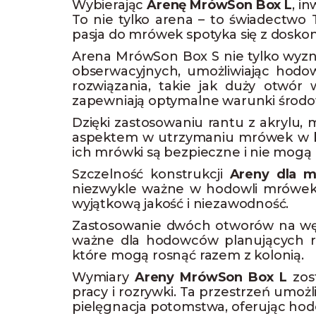
Wybierając
Arenę MrówSon Box L
, i
To nie tylko arena – to świadectwo 
pasja do mrówek spotyka się z doskona
Arena MrówSon Box S nie tylko wyz
obserwacyjnych, umożliwiając hod
rozwiązania, takie jak duży otwór 
zapewniają optymalne warunki środo
Dzięki zastosowaniu rantu z akrylu,
aspektem w utrzymaniu mrówek w be
ich mrówki są bezpieczne i nie mogą 
Szczelność konstrukcji
Areny dla 
niezwykle ważne w hodowli mrówek.
wyjątkową jakość i niezawodność.
Zastosowanie dwóch otworów na węży
ważne dla hodowców planujących ro
które mogą rosnąć razem z kolonią.
Wymiary
Areny MrówSon Box L
zost
pracy i rozrywki. Ta przestrzeń umo
pielęgnacja potomstwa, oferując hod