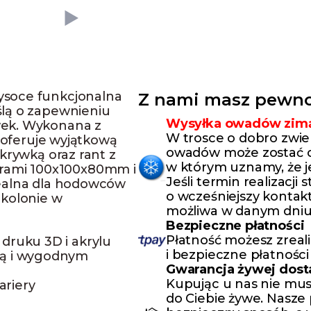
ysoce funkcjonalna
Z nami masz pewno
lą o zapewnieniu
Wysyłka owadów zim
wek. Wykonana z
W trosce o dobro zwie
, oferuje wyjątkową
owadów może zostać o
krywką oraz rant z
w którym uznamy, że j
miarami 100x100x80mm i
Jeśli termin realizacji
dealna dla hodowców
o wcześniejszy kontakt
 kolonie w
możliwa w danym dniu
Bezpieczne płatności
Płatność możesz zreal
druku 3D i akrylu
i bezpieczne płatności
ką i wygodnym
Gwarancja żywej dos
Kupując u nas nie mus
ariery
do Ciebie żywe. Nasze