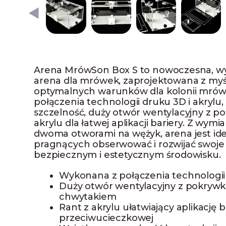
Arena MrówSon Box S to nowoczesna, w
arena dla mrówek, zaprojektowana z myś
optymalnych warunków dla kolonii mró
połączenia technologii druku 3D i akrylu
szczelność, duży otwór wentylacyjny z po
akrylu dla łatwej aplikacji bariery. Z wy
dwoma otworami na wężyk, arena jest i
pragnących obserwować i rozwijać swoje
bezpiecznym i estetycznym środowisku.
Wykonana z połączenia technologii 
Duży otwór wentylacyjny z pokryw
chwytakiem
Rant z akrylu ułatwiający aplikację b
przeciwucieczkowej