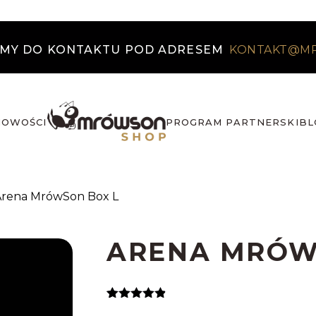
MY DO KONTAKTU POD ADRESEM
KONTAKT@M
NOWOŚCI
PROGRAM PARTNERSKI
BL
Arena MrówSon Box L
ARENA MRÓW
Oceniony
5