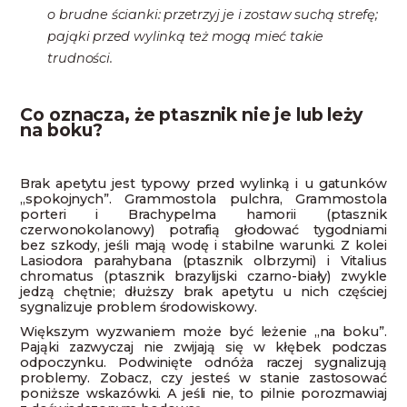
o brudne ścianki: przetrzyj je i zostaw suchą strefę;
pająki przed wylinką też mogą mieć takie
trudności.
Co oznacza, że ptasznik nie je lub leży
na boku?
Brak apetytu jest typowy przed wylinką i u gatunków
„spokojnych”. Grammostola pulchra, Grammostola
porteri i Brachypelma hamorii (ptasznik
czerwonokolanowy) potrafią głodować tygodniami
bez szkody, jeśli mają wodę i stabilne warunki. Z kolei
Lasiodora parahybana (ptasznik olbrzymi) i Vitalius
chromatus (ptasznik brazylijski czarno-biały) zwykle
jedzą chętnie; dłuższy brak apetytu u nich częściej
sygnalizuje problem środowiskowy.
Większym wyzwaniem może być leżenie „na boku”.
Pająki zazwyczaj nie zwijają się w kłębek podczas
odpoczynku. Podwinięte odnóża raczej sygnalizują
problemy. Zobacz, czy jesteś w stanie zastosować
poniższe wskazówki. A jeśli nie, to pilnie porozmawiaj