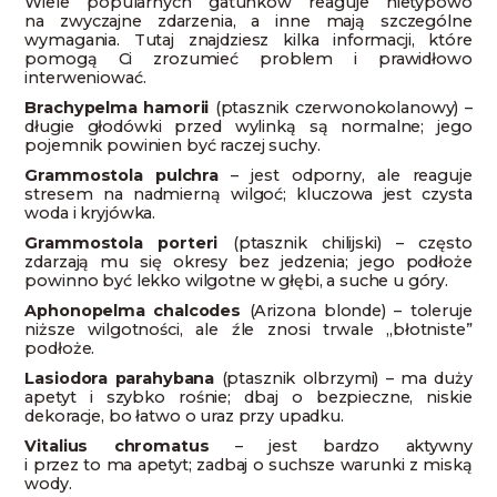
Wiele popularnych gatunków reaguje nietypowo
na zwyczajne zdarzenia, a inne mają szczególne
wymagania. Tutaj znajdziesz kilka informacji, które
pomogą Ci zrozumieć problem i prawidłowo
interweniować.
Brachypelma hamorii
(ptasznik czerwonokolanowy) –
długie głodówki przed wylinką są normalne; jego
pojemnik powinien być raczej suchy.
Grammostola pulchra
– jest odporny, ale reaguje
stresem na nadmierną wilgoć; kluczowa jest czysta
woda i kryjówka.
Grammostola porteri
(ptasznik chilijski) – często
zdarzają mu się okresy bez jedzenia; jego podłoże
powinno być lekko wilgotne w głębi, a suche u góry.
Aphonopelma chalcodes
(Arizona blonde) – toleruje
niższe wilgotności, ale źle znosi trwale „błotniste”
podłoże.
Lasiodora parahybana
(ptasznik olbrzymi) – ma duży
apetyt i szybko rośnie; dbaj o bezpieczne, niskie
dekoracje, bo łatwo o uraz przy upadku.
Vitalius chromatus
– jest bardzo aktywny
i przez to ma apetyt; zadbaj o suchsze warunki z miską
wody.