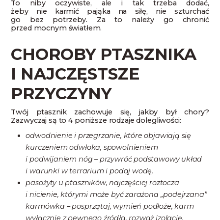
To niby oczywiste, ale i tak trzeba dodać,
żeby nie karmić pająka na siłę, nie szturchać
go bez potrzeby. Za to należy go chronić
przed mocnym światłem.
CHOROBY PTASZNIKA
I NAJCZĘSTSZE
PRZYCZYNY
Twój ptasznik zachowuje się, jakby był chory?
Zazwyczaj są to 4 poniższe rodzaje dolegliwości:
odwodnienie i przegrzanie, które objawiają się
kurczeniem odwłoka, spowolnieniem
i podwijaniem nóg – przywróć podstawowy układ
i warunki w terrarium i podaj wodę,
pasożyty u ptaszników, najczęściej roztocza
i nicienie, którymi może być zarażona „podejrzana”
karmówka – posprzątaj, wymień podłoże, karm
wyłącznie z pewnego źródła, rozważ izolację,