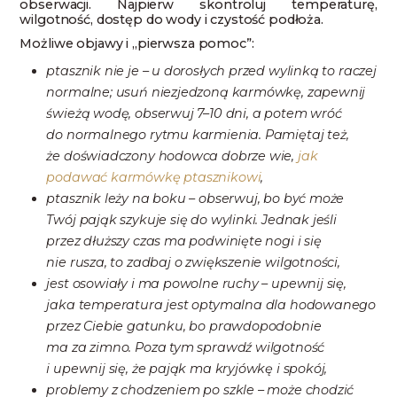
obserwacji. Najpierw skontroluj temperaturę,
wilgotność, dostęp do wody i czystość podłoża.
Możliwe objawy i „pierwsza pomoc”:
ptasznik nie je – u dorosłych przed wylinką to raczej
normalne; usuń niezjedzoną karmówkę, zapewnij
świeżą wodę, obserwuj 7–10 dni, a potem wróć
do normalnego rytmu karmienia. Pamiętaj też,
że doświadczony hodowca dobrze wie,
jak
podawać karmówkę ptasznikowi
,
ptasznik leży na boku – obserwuj, bo być może
Twój pająk szykuje się do wylinki. Jednak jeśli
przez dłuższy czas ma podwinięte nogi i się
nie rusza, to zadbaj o zwiększenie wilgotności,
jest osowiały i ma powolne ruchy – upewnij się,
jaka temperatura jest optymalna dla hodowanego
przez Ciebie gatunku, bo prawdopodobnie
ma za zimno. Poza tym sprawdź wilgotność
i upewnij się, że pająk ma kryjówkę i spokój,
problemy z chodzeniem po szkle – może chodzić