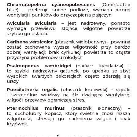
Chromatopelma cyaneopubescens
(Greenbottle
blue) – preferuje suche podłoże, wymaga dobrej
wentylacji i punktów do przyczepienia pajęczyn.
Avicularia avicularia
– jest nadrzewny, ponadto
wymaga przewiewu; stojące, wilgotne powietrze
szybko go osłabia.
Caribena versicolor
(ptasznik wielobarwny) – powinna
zostać zachowana wyższa wilgotność przy bardzo
dobrej wentylacji; brak cyrkulacji powietrza to częsta
przyczyna problemów u młodych.
Psalmopoeus cambridgei
(harfiarz trynidadzki) –
to szybki, nadrzewny gatunek; po upadku ze zbyt
wysokich, twardych dekoracjach często zdarzają się
urazy.
Poecilotheria regalis
(ptasznik królewski) – szybki
i szczególnie wrażliwy na źle działającą wentylację;
wilgoć i przewiew ograniczają stres.
Pterinochilus murinus
(ptasznik słoneczny) –
to sucholubny kopacz, który świetnie znosi niższą
wilgotność; stresują go nadmierna wilgoć i brak
kryjówek.