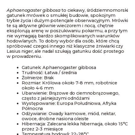
Aphaenogaster gibbosa
to ciekawy, śródziemnomorski
gatunek mrówek o smukłej budowie, spokojnym
trybie życia i dużym potencjale obserwacyjnym. Mrówki
te są aktywne głównie wieczorem i nocą, chętnie
eksplorują arenę w poszukiwaniu pokarmu, a przy tym
nie wymagają bardzo skomplikowanych warunków
hodowlanych. To dobry wybór dla osób, które chcą
spróbować czegoś innego niż klasyczne żniwiarki czy
Lasius niger, ale nadal szukają gatunku dość prostego
w prowadzeniu.
Gatunek: Aphaenogaster gibbosa
Trudność: Łatwa / średnia
Żołnierze: Brak
Rozmiar: Królowa około 7-8 mm, robotnice
około 4-6 mm
Ubarwienie: Brązowe do ciemnobrązowego,
często z jaśniejszymi odnóżami
Występowanie: Europa Południowa, Afryka
Północna
Odżywianie: Owady karmowe, miód, nektar,
owoce, drobne nasiona oleiste
Hibernacja: Zalecana lekka hibernacja, około 15°C
przez 2-3 miesiące
Temperatura hodowli: 22-28°C