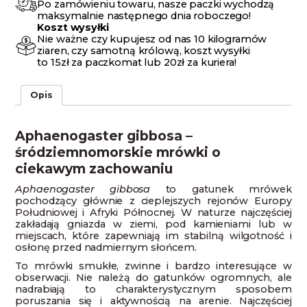
Po zamówieniu towaru, nasze paczki wychodzą
maksymalnie następnego dnia roboczego!
Koszt wysyłki
Nie ważne czy kupujesz od nas 10 kilogramów
ziaren, czy samotną królową, koszt wysyłki
to 15zł za paczkomat lub 20zł za kuriera!
Opis
Aphaenogaster gibbosa –
śródziemnomorskie mrówki o
ciekawym zachowaniu
Aphaenogaster gibbosa
to gatunek mrówek
pochodzący głównie z cieplejszych rejonów Europy
Południowej i Afryki Północnej. W naturze najczęściej
zakładają gniazda w ziemi, pod kamieniami lub w
miejscach, które zapewniają im stabilną wilgotność i
osłonę przed nadmiernym słońcem.
To mrówki smukłe, zwinne i bardzo interesujące w
obserwacji. Nie należą do gatunków ogromnych, ale
nadrabiają to charakterystycznym sposobem
poruszania się i aktywnością na arenie. Najczęściej