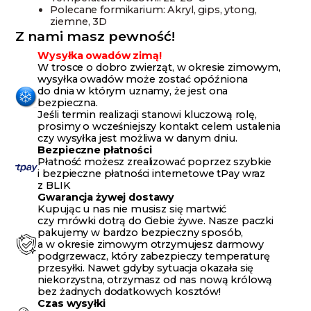
Polecane formikarium: Akryl, gips, ytong,
ziemne, 3D
Z nami masz pewność!
Wysyłka owadów zimą!
W trosce o dobro zwierząt, w okresie zimowym,
wysyłka owadów może zostać opóźniona
do dnia w którym uznamy, że jest ona
bezpieczna.
Jeśli termin realizacji stanowi kluczową rolę,
prosimy o wcześniejszy kontakt celem ustalenia
czy wysyłka jest możliwa w danym dniu.
Bezpieczne płatności
Płatność możesz zrealizować poprzez szybkie
i bezpieczne płatności internetowe tPay wraz
z BLIK
Gwarancja żywej dostawy
Kupując u nas nie musisz się martwić
czy mrówki dotrą do Ciebie żywe. Nasze paczki
pakujemy w bardzo bezpieczny sposób,
a w okresie zimowym otrzymujesz darmowy
podgrzewacz, który zabezpieczy temperaturę
przesyłki. Nawet gdyby sytuacja okazała się
niekorzystna, otrzymasz od nas nową królową
bez żadnych dodatkowych kosztów!
Czas wysyłki