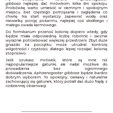
gibbosa
najlepiej dać mrówkom kilka dni spokoju.
Probówkę warto umieścić w ciemnym i spokojnym
miejscu, bez częstego potrząsania i zaglądania co
chwilę. Na start wystarczy zapewnić wodę oraz
niewielką porcję pokarmu, najlepiej coś słodkiego i
małego owada karmowego.
Do formikarium przenoś kolonię dopiero wtedy, gdy
będzie miała odpowiednią liczbę robotnic i zacznie
wyraźnie potrzebować większej przestrzeni. Zbyt duże
gniazdo na początku może utrudnić kontrolę
wilgotności i czystości, dlatego lepiej rozwijać kolonię
stopniowo.
Jeśli szukasz mrówek, które są inne niż
najpopularniejsze gatunki, ale nadal możliwe do
prowadzenia bez ogromnego
doświadczenia,
Aphaenogaster gibbosa
będzie bardzo
dobrym wyborem. To spokojny, ciekawy i naturalnie
zachowujący się gatunek, który potrafi dać dużo frajdy z
codziennej obserwacji.