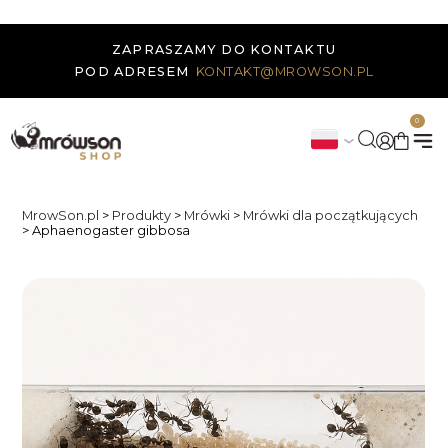
ZAPRASZAMY DO KONTAKTU
POD ADRESEM
KONTAKT@MROWSON.PL
0
MrowSon.pl
>
Produkty
>
Mrówki
>
Mrówki dla początkujących
>
Aphaenogaster gibbosa