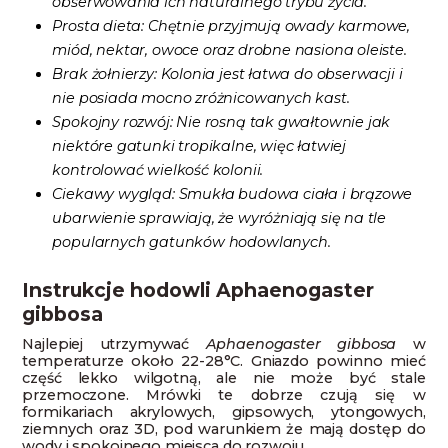
obserwowania ich naturalnego trybu życia.
Prosta dieta: Chętnie przyjmują owady karmowe,
miód, nektar, owoce oraz drobne nasiona oleiste.
Brak żołnierzy: Kolonia jest łatwa do obserwacji i
nie posiada mocno zróżnicowanych kast.
Spokojny rozwój: Nie rosną tak gwałtownie jak
niektóre gatunki tropikalne, więc łatwiej
kontrolować wielkość kolonii.
Ciekawy wygląd: Smukła budowa ciała i brązowe
ubarwienie sprawiają, że wyróżniają się na tle
popularnych gatunków hodowlanych.
Instrukcje hodowli Aphaenogaster
gibbosa
Najlepiej utrzymywać
Aphaenogaster gibbosa
w
temperaturze około 22-28°C. Gniazdo powinno mieć
część lekko wilgotną, ale nie może być stale
przemoczone. Mrówki te dobrze czują się w
formikariach akrylowych, gipsowych, ytongowych,
ziemnych oraz 3D, pod warunkiem że mają dostęp do
wody i spokojnego miejsca do rozwoju.