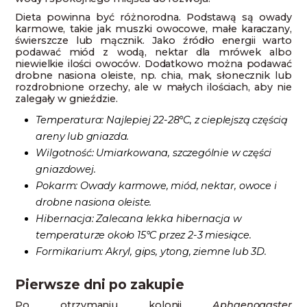
Dieta powinna być różnorodna. Podstawą są owady
karmowe, takie jak muszki owocowe, małe karaczany,
świerszcze lub mącznik. Jako źródło energii warto
podawać miód z wodą, nektar dla mrówek albo
niewielkie ilości owoców. Dodatkowo można podawać
drobne nasiona oleiste, np. chia, mak, słonecznik lub
rozdrobnione orzechy, ale w małych ilościach, aby nie
zalegały w gnieździe.
Temperatura: Najlepiej 22-28°C, z cieplejszą częścią
areny lub gniazda.
Wilgotność: Umiarkowana, szczególnie w części
gniazdowej.
Pokarm: Owady karmowe, miód, nektar, owoce i
drobne nasiona oleiste.
Hibernacja: Zalecana lekka hibernacja w
temperaturze około 15°C przez 2-3 miesiące.
Formikarium: Akryl, gips, ytong, ziemne lub 3D.
Pierwsze dni po zakupie
Po otrzymaniu kolonii
Aphaenogaster