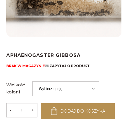
APHAENOGASTER GIBBOSA
BRAK W MAGAZYNIE
ZAPYTAJ O PRODUKT
Wielkość
kolonii
-
+
DODAJ DO KOSZYKA
ilość
Aphaenogaster
gibbosa