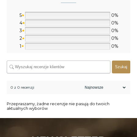
5
0%
4
0%
3
0%
2
0%
1
0%
Szukaj
0 z 0 recenzji
Przepraszamy, żadne recenzje nie pasują do twoich
aktualnych wyborów