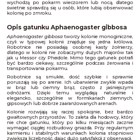
wychodzą po pokarm wieczorem lub nocą, dlatego
świetnie sprawdzą się u osób, które lubią obserwować
kolonię po zmroku.
Opis gatunku Aphaenogaster gibbosa
Aphaenogaster gibbosa
tworzy kolonie monoginiczne,
czyli w typowej kolonii znajduje się jedna królowa.
Robotnice nie posiadają osobnej kasty żołnierzy,
dlatego w kolonii nie zobaczymy dużych majorów tak
jak u Messor czy Pheidole. Mimo tego gatunek potrafi
być bardzo ciekawy, szczególnie podczas żerowania i
transportowania pokarmu.
Robotnice są smukłe, dość szybkie i sprawnie
poruszają się po arenie. Ich ubarwienie zwykle wpada
w brąz lub ciemny brąz, często z jaśniejszymi
odnóżami. Dzięki temu wyglądają naturalnie i
elegancko, szczególnie w formikariach ziemnych,
gipsowych lub dobrze zaaranżowanych arenach.
Kolonie rozwijają się raczej spokojnie, bez bardzo
gwałtownych przyrostów. To zaleta dla hodowcy, który
nie chce gatunku, który po kilku miesiącach zacznie
wymagać ciągłej rozbudowy gniazda. Przy regularnym
karmieniu i stabilnych warunkach kolonia stopniowo
zwiększa liczebność, dając dużo satysfakcji z obserwacji.