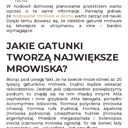
ruchu.
W hodowli domowej planowanie przestrzeni warto
oprzeć o te same informacje. Pamiętaj jednak,
że
hodowanie mrówek w domu
warto zacząć od nauki.
Dzięki temu dowiesz się, że niektóre gatunki mrówek
są łatwiejsze w utrzymaniu, a inne – bardzo
wymagające.
JAKIE GATUNKI
TWORZĄ NAJWIĘKSZE
MROWISKA?
Biorąc pod uwagę fakt, że na świecie może istnieć aż 20
tysięcy gatunków mrówek, trudno będzie wskazać
rekordzistów. Jednak jeśli odpowiednio powiększymy
podium, to znajdą się na nim między innymi: Atta
cephalotes i inne grzybiarki: Atta laevigata, ponadto
Acromyrmex lobicornis, Formica polyctena (mrówka
ćmawa), Formica rufa (rudnica), Formica aquilonia
(mrówka północna), Linepithema humile (mrówka
argentyńska), Pheidole megacephalia i Solenopsis
invicta (czerwona mrówka ognista). To nie koniec listy