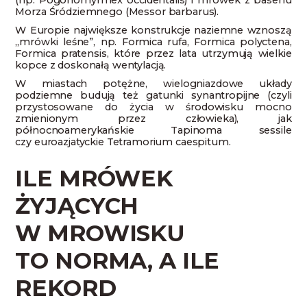
(np. Pogonomyrmex occidentalis) i mrówek z basenu
Morza Śródziemnego (Messor barbarus).
W Europie największe konstrukcje naziemne wznoszą
„mrówki leśne”, np. Formica rufa, Formica polyctena,
Formica pratensis, które przez lata utrzymują wielkie
kopce z doskonałą wentylacją.
W miastach potężne, wielogniazdowe układy
podziemne budują też gatunki synantropijne (czyli
przystosowane do życia w środowisku mocno
zmienionym przez człowieka), jak
północnoamerykańskie Tapinoma sessile
czy euroazjatyckie Tetramorium caespitum.
ILE MRÓWEK
ŻYJĄCYCH
W MROWISKU
TO NORMA, A ILE
REKORD