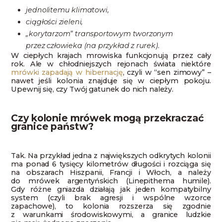
jednolitemu klimatowi,
ciągłości zieleni,
„korytarzom” transportowym tworzonym
przez człowieka (na przykład z rurek).
W ciepłych krajach mrowiska funkcjonują przez cały
rok. Ale w chłodniejszych rejonach świata niektóre
mrówki zapadają w hibernację
, czyli w “sen zimowy” –
nawet jeśli kolonia znajduje się w ciepłym pokoju.
Upewnij się, czy Twój gatunek do nich należy.
Czy kolonie mrówek mogą przekraczać
granice państw?
Tak. Na przykład jedna z największych odkrytych kolonii
ma ponad 6 tysięcy kilometrów długości i rozciąga się
na obszarach Hiszpanii, Francji i Włoch, a należy
do mrówek argentyńskich (Linepithema humile).
Gdy różne gniazda działają jak jeden kompatybilny
system (czyli brak agresji i wspólne wzorce
zapachowe), to kolonia rozszerza się zgodnie
z warunkami środowiskowymi, a granice ludzkie