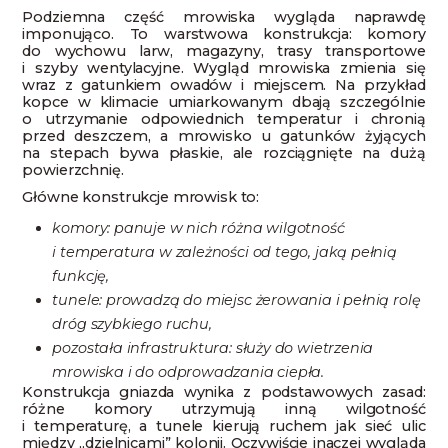
Podziemna część mrowiska wygląda naprawdę
imponująco. To warstwowa konstrukcja: komory
do wychowu larw, magazyny, trasy transportowe
i szyby wentylacyjne. Wygląd mrowiska zmienia się
wraz z gatunkiem owadów i miejscem. Na przykład
kopce w klimacie umiarkowanym dbają szczególnie
o utrzymanie odpowiednich temperatur i chronią
przed deszczem, a mrowisko u gatunków żyjących
na stepach bywa płaskie, ale rozciągnięte na dużą
powierzchnię.
Główne konstrukcje mrowisk to:
komory: panuje w nich różna wilgotność
i temperatura w zależności od tego, jaką pełnią
funkcję,
tunele: prowadzą do miejsc żerowania i pełnią rolę
dróg szybkiego ruchu,
pozostała infrastruktura: służy do wietrzenia
mrowiska i do odprowadzania ciepła.
Konstrukcja gniazda wynika z podstawowych zasad:
różne komory utrzymują inną wilgotność
i temperaturę, a tunele kierują ruchem jak sieć ulic
między „dzielnicami” kolonii. Oczywiście inaczej wygląda