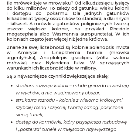
Ile mrówek żyje w mrowisku? Od kilkudziesięciu tysięcy
do kilku milionów. To zależy od gatunku, wieku kolonii
i dostępu do pokarmu. Dla jednych gatunków
kilkadziesiąt tysięcy osobników to standard, a dla innych
– kilkaset. A mrówki z gatunków poliginicznych tworzą
jeszcze większe kolonie, na przykład Pheidole
megacephala albo Wasmannia auropunctata). W ich
koloniach często jest więcej niż jedna królowa.
Znane ze swej liczebności są kolonie Solenopsis invicta
w Ameryce i Linepithema humile (mrówka
argentyńska), Anoplolepis gracilipes (żółta szalona
mrówka) oraz Nylanderia fulva. W sprzyjających
warunkach ich liczebność idzie w miliony.
Są 3 najważniejsze czynniki zwiększające skalę:
stadium rozwoju kolonii – młode gniazda inwestują
w wychów, a nie w zajmowany obszar,
struktura rozrodu – kolonie z wieloma królowymi
szybciej rosną i częściej tworzą odnogi połączone
siecią tuneli,
dostęp do karmówki, który przyspiesza rozbudowę
i „poszerza” tunele w miejscach największego