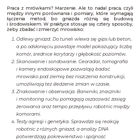
Praca z mrówkami? Marzenie. Ale to nadal praca, czyli
między innymi porównania i pomiary, które wymagają
łączenia metod, bo gniazda różnią się budową
i środowiskiem. W praktyce stosuje się cztery sposoby,
żeby zbadać i zmierzyć mrowisko:
Odlewy gniazd. Do tuneli wlewa się gips lub beton,
a po odsłonięciu powstaje model pokazujący liczbę
komór, średnice korytarzy i głębokość poziomów.
Skanowanie i sondowanie. Georadar, tomografia
i kamery endoskopowe pozwalają badać
mrowisko pod ziemią bez niszczenia konstrukcji,
umożliwiają też śledzenie zmian w czasie.
Znakowanie i obserwacja. Barwniki, znaczniki
i monitoring ruchu pomagają oszacować zasięg
żerowania oraz tempo przepływu robotnic między
komorami.
Testy agresji i genetyka. Sprawdza się reakcję
robotnic z różnych gniazd, a analizy DNA
potwierdzają pokrewieństwo i spójność