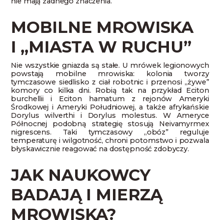
nie mają żadnego znaczenia.
MOBILNE MROWISKA
I „MIASTA W RUCHU”
Nie wszystkie gniazda są stałe. U mrówek legionowych
powstają mobilne mrowiska: kolonia tworzy
tymczasowe siedlisko z ciał robotnic i przenosi „żywe”
komory co kilka dni. Robią tak na przykład Eciton
burchellii i Eciton hamatum z rejonów Ameryki
Środkowej i Ameryki Południowej, a także afrykańskie
Dorylus wilverthi i Dorylus molestus. W Ameryce
Północnej podobną strategię stosują Neivamyrmex
nigrescens. Taki tymczasowy „obóz” reguluje
temperaturę i wilgotność, chroni potomstwo i pozwala
błyskawicznie reagować na dostępność zdobyczy.
JAK NAUKOWCY
BADAJĄ I MIERZĄ
MROWISKA?