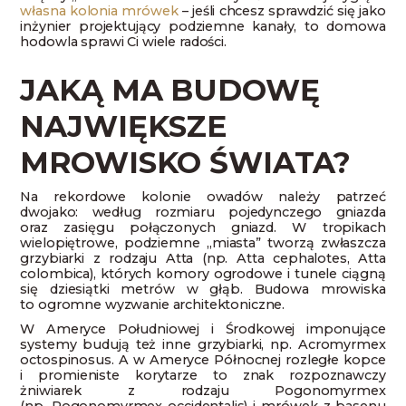
własna kolonia mrówek
– jeśli chcesz sprawdzić się jako
inżynier projektujący podziemne kanały, to domowa
hodowla sprawi Ci wiele radości.
JAKĄ MA BUDOWĘ
NAJWIĘKSZE
MROWISKO ŚWIATA?
Na rekordowe kolonie owadów należy patrzeć
dwojako: według rozmiaru pojedynczego gniazda
oraz zasięgu połączonych gniazd. W tropikach
wielopiętrowe, podziemne „miasta” tworzą zwłaszcza
grzybiarki z rodzaju Atta (np. Atta cephalotes, Atta
colombica), których komory ogrodowe i tunele ciągną
się dziesiątki metrów w głąb. Budowa mrowiska
to ogromne wyzwanie architektoniczne.
W Ameryce Południowej i Środkowej imponujące
systemy budują też inne grzybiarki, np. Acromyrmex
octospinosus. A w Ameryce Północnej rozległe kopce
i promieniste korytarze to znak rozpoznawczy
żniwiarek z rodzaju Pogonomyrmex