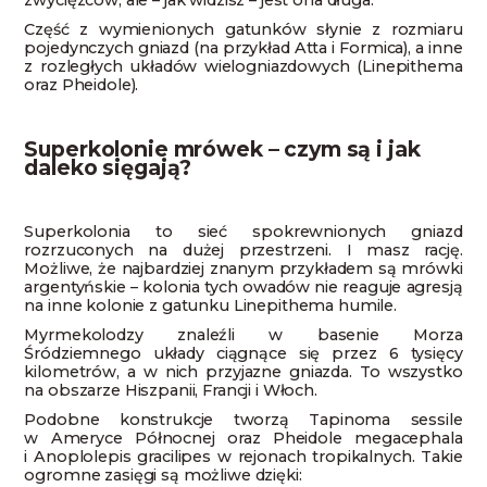
zwycięzców, ale – jak widzisz – jest ona długa.
Część z wymienionych gatunków słynie z rozmiaru
pojedynczych gniazd (na przykład Atta i Formica), a inne
z rozległych układów wielogniazdowych (Linepithema
oraz Pheidole).
Superkolonie mrówek – czym są i jak
daleko sięgają?
Superkolonia to sieć spokrewnionych gniazd
rozrzuconych na dużej przestrzeni. I masz rację.
Możliwe, że najbardziej znanym przykładem są mrówki
argentyńskie – kolonia tych owadów nie reaguje agresją
na inne kolonie z gatunku Linepithema humile.
Myrmekolodzy znaleźli w basenie Morza
Śródziemnego układy ciągnące się przez 6 tysięcy
kilometrów, a w nich przyjazne gniazda. To wszystko
na obszarze Hiszpanii, Francji i Włoch.
Podobne konstrukcje tworzą Tapinoma sessile
w Ameryce Północnej oraz Pheidole megacephala
i Anoplolepis gracilipes w rejonach tropikalnych. Takie
ogromne zasięgi są możliwe dzięki: