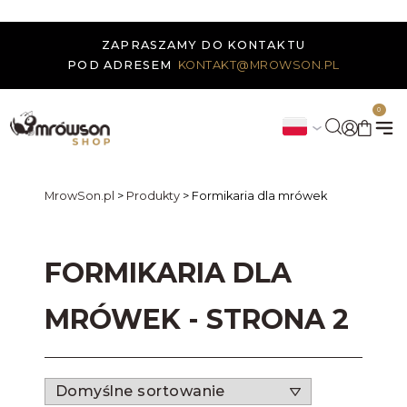
ZAPRASZAMY DO KONTAKTU
POD ADRESEM
KONTAKT@MROWSON.PL
0
MrowSon.pl
>
Produkty
>
Formikaria dla mrówek
FORMIKARIA DLA
MRÓWEK - STRONA 2