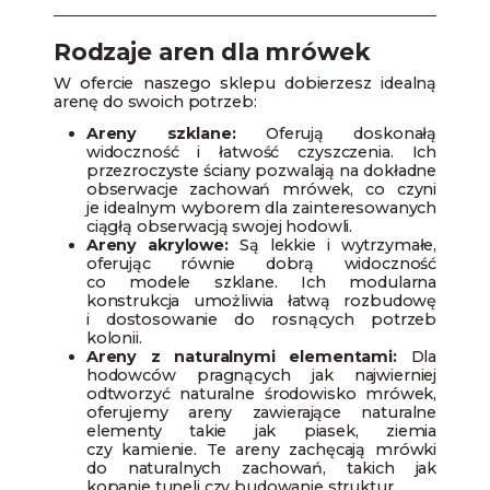
Rodzaje aren dla mrówek
W ofercie naszego sklepu dobierzesz idealną
arenę do swoich potrzeb:
Areny szklane:
Oferują doskonałą
widoczność i łatwość czyszczenia. Ich
przezroczyste ściany pozwalają na dokładne
obserwacje zachowań mrówek, co czyni
je idealnym wyborem dla zainteresowanych
ciągłą obserwacją swojej hodowli.
Areny akrylowe:
Są lekkie i wytrzymałe,
oferując równie dobrą widoczność
co modele szklane. Ich modularna
konstrukcja umożliwia łatwą rozbudowę
i dostosowanie do rosnących potrzeb
kolonii.
Areny z naturalnymi elementami:
Dla
hodowców pragnących jak najwierniej
odtworzyć naturalne środowisko mrówek,
oferujemy areny zawierające naturalne
elementy takie jak piasek, ziemia
czy kamienie. Te areny zachęcają mrówki
do naturalnych zachowań, takich jak
kopanie tuneli czy budowanie struktur.