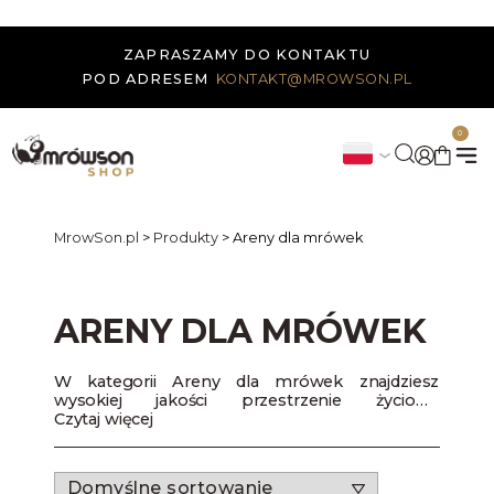
ZAPRASZAMY DO KONTAKTU
POD ADRESEM
KONTAKT@MROWSON.PL
0
MrowSon.pl
>
Produkty
>
Areny dla mrówek
ARENY DLA MRÓWEK
W kategorii Areny dla mrówek znajdziesz
wysokiej jakości przestrzenie życiowe
zaprojektowane specjalnie dla mrówek. Nasze
Czytaj więcej
areny umożliwiają im eksplorację i aktywność
poza głównym gniazdem. Areny te są idealnym
rozszerzeniem każdego formikarium, oferując
mrówkom więcej przestrzeni do życia, co jest