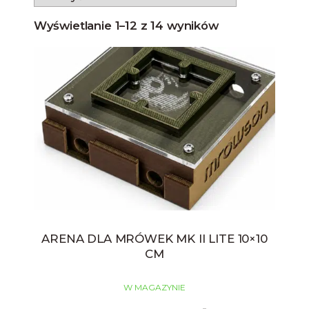
kluczowe dla ich zdrowia. W zewnętrznej arenie
o wiele łatwiej jest opiekować się mrówkami w
Wyświetlanie 1–12 z 14 wyników
codziennych czynnościach. Łatwiej zadbać o
czystość, czy wymieniać zasobnik z wodą lub
pokarm.
ARENA DLA MRÓWEK MK II LITE 10×10
CM
W MAGAZYNIE